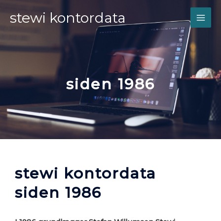
Gå
MAI
stewi kontordata
til
indholdet
ME
siden 1986
stewi kontordata
siden 1986