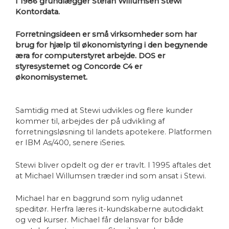
I 1986 grundlægger Stefan Willumsen Stewi
Kontordata.
Forretningsideen er små virksomheder som har
brug for hjælp til økonomistyring i den begynende
æra for computerstyret arbejde. DOS er
styresystemet og Concorde C4 er
økonomisystemet.
Samtidig med at Stewi udvikles og flere kunder
kommer til, arbejdes der på udvikling af
forretningsløsning til landets apotekere. Platformen
er IBM As/400, senere iSeries.
Stewi bliver opdelt og der er travlt. I 1995 aftales det
at Michael Willumsen træder ind som ansat i Stewi.
Michael har en baggrund som nylig udannet
speditør. Herfra læres it-kundskaberne autodidakt
og ved kurser. Michael får delansvar for både